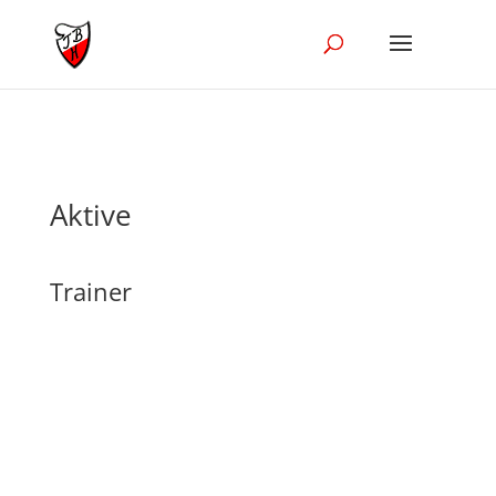
//Disble Ajak in the blog module
Aktive
Trainer
Tel:
E-Mail