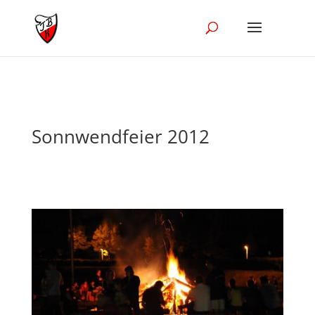
//Disble Ajak in the blog module
Sonnwendfeier 2012