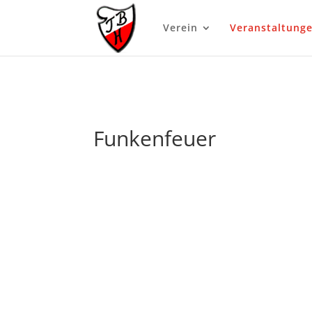
//Disble Ajak in the blog module
Verein
Veranstaltung
Funkenfeuer