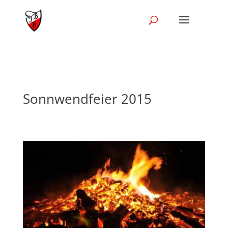
//Disble Ajak in the blog module
Sonnwendfeier 2015