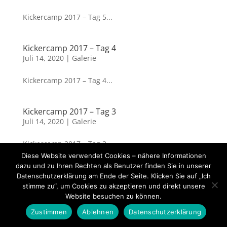
Kickercamp 2017 – Tag 5...
Kickercamp 2017 – Tag 4
Juli 14, 2020
|
Galerie
Kickercamp 2017 – Tag 4...
Kickercamp 2017 – Tag 3
Juli 14, 2020
|
Galerie
Kickercamp 2017 – Tag 3...
Diese Website verwendet Cookies – nähere Informationen
dazu und zu Ihren Rechten als Benutzer finden Sie in unserer
Datenschutzerklärung am Ende der Seite. Klicken Sie auf „Ich
« Ältere Einträge
Nächste Einträge »
stimme zu“, um Cookies zu akzeptieren und direkt unsere
Website besuchen zu können.
Impressum
Datenschutzerklärung
Zustimmen
Ablehnen
Datenschutzerklärung